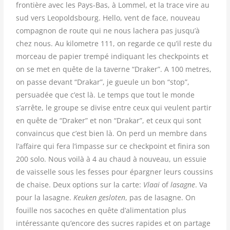
frontière avec les Pays-Bas, à Lommel, et la trace vire au
sud vers Leopoldsbourg. Hello, vent de face, nouveau
compagnon de route qui ne nous lachera pas jusqu’à
chez nous. Au kilometre 111, on regarde ce qu’il reste du
morceau de papier trempé indiquant les checkpoints et
on se met en quête de la taverne “Draker”. A 100 metres,
on passe devant “Drakar”, je gueule un bon “stop”,
persuadée que c’est là. Le temps que tout le monde
s’arrête, le groupe se divise entre ceux qui veulent partir
en quête de “Draker” et non “Drakar”, et ceux qui sont
convaincus que c’est bien là. On perd un membre dans
l’affaire qui fera l’impasse sur ce checkpoint et finira son
200 solo. Nous voilà à 4 au chaud à nouveau, un essuie
de vaisselle sous les fesses pour épargner leurs coussins
de chaise. Deux options sur la carte:
Vlaai
of
lasagne
. Va
pour la lasagne.
Keuken gesloten
, pas de lasagne. On
fouille nos sacoches en quête d’alimentation plus
intéressante qu’encore des sucres rapides et on partage