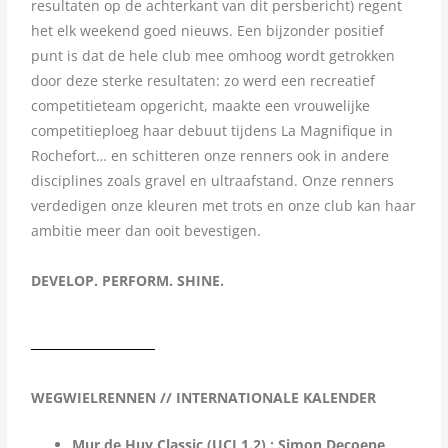
resultaten op de achterkant van dit persbericht) regent
het elk weekend goed nieuws. Een bijzonder positief
punt is dat de hele club mee omhoog wordt getrokken
door deze sterke resultaten: zo werd een recreatief
competitieteam opgericht, maakte een vrouwelijke
competitieploeg haar debuut tijdens La Magnifique in
Rochefort… en schitteren onze renners ook in andere
disciplines zoals gravel en ultraafstand. Onze renners
verdedigen onze kleuren met trots en onze club kan haar
ambitie meer dan ooit bevestigen.
DEVELOP. PERFORM. SHINE.
WEGWIELRENNEN // INTERNATIONALE KALENDER
Mur de Huy Classic (UCI 1.2) : Simon Decoene,