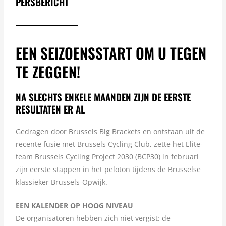
PERSBERICHT
EEN SEIZOENSSTART OM U TEGEN
TE ZEGGEN!
NA SLECHTS ENKELE MAANDEN ZIJN DE EERSTE
RESULTATEN ER AL
Gedragen door Brussels Big Brackets en ontstaan uit de
recente fusie met Brussels Cycling Club, zette het Elite-
team Brussels Cycling Project 2030 (BCP30) in februari
zijn eerste stappen in het peloton tijdens de Brusselse
klassieker Brussels-Opwijk.
EEN KALENDER OP HOOG NIVEAU
De organisatoren hebben zich niet vergist: de