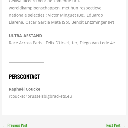
Gekwalificeerd voor de komende UCI-
wereldkampioenschappen, met hun respectieve
nationale selecties : Victor Minguet (Be), Eduardo
Llarena, Oscar Garcia Mata (Sp), Benoît Entzminger (Fr)
ULTRA-AFSTAND
Race Across Paris : Felix D’Ursel, 1er, Diego Van Lede 4e
PERSCONTACT
Raphaël Coucke
rcoucke@brusselsbigbrackets.eu
←
Previous Post
Next Post
→