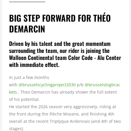
BIG STEP FORWARD FOR THÉO
DEMARCIN
Driven by his talent and the great momentum
surrounding the team, our rider is joining the
Walloon Continental team Color Code - Alu Center
with immediate effect.
In just a few months
with
@brusselscyclingproject2030
p/b
@brusselsbigbrac
kets
, Theo Demarcin has already shown the full extent
of his potential.
He started the 2026 season very aggressively, riding at
the front during the Flèche Mosane, and finishing 4th
overall at the recent Triptyque Ardennais (and 4th of two
stages).