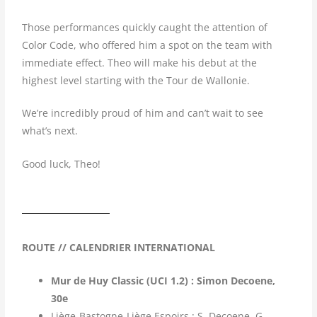
Those performances quickly caught the attention of
Color Code, who offered him a spot on the team with
immediate effect. Theo will make his debut at the
highest level starting with the Tour de Wallonie.
We’re incredibly proud of him and can’t wait to see
what’s next.
Good luck, Theo!
ROUTE // CALENDRIER INTERNATIONAL
Mur de Huy Classic (UCI 1.2) : Simon Decoene,
30e
Liège-Bastogne-Liège Espoirs : S. Decoene, G.