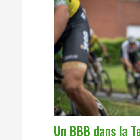
dans
la
Team
Wallonia
!
Un BBB dans la T