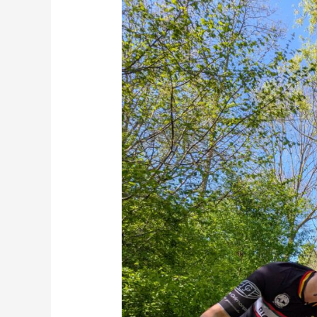
BRM
“Belgium
or
Not
Belgium”
2025