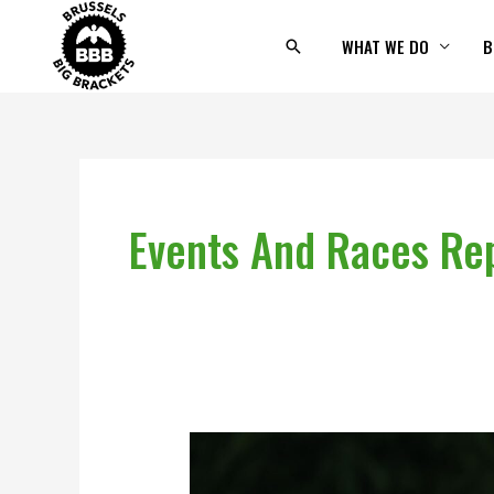
Skip
to
WHAT WE DO
B
Search
content
Events And Races Re
Race
Across